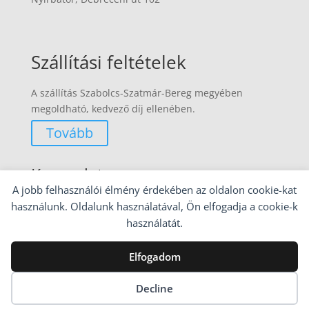
Szállítási feltételek
A szállítás Szabolcs-Szatmár-Bereg megyében
megoldható, kedvező díj ellenében.
Tovább
Kapcsolat
A jobb felhasználói élmény érdekében az oldalon cookie-kat
30/372 3211
használunk. Oldalunk használatával, Ön elfogadja a cookie-k
használatát.
Email:
info@butortkeresek.hu
Elfogadom
Decline