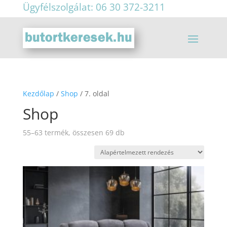
Ügyfélszolgálat: 06 30 372-3211
Kezdőlap
/
Shop
/ 7. oldal
Shop
55–63 termék, összesen 69 db