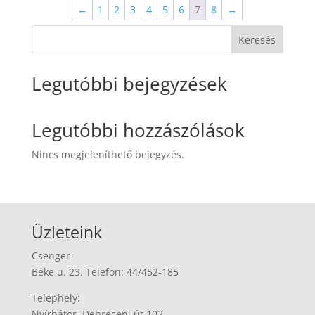
←
1
2
3
4
5
6
7
8
→
Keresés
Legutóbbi bejegyzések
Legutóbbi hozzászólások
Nincs megjeleníthető bejegyzés.
Üzleteink
Csenger
Béke u. 23. Telefon: 44/452-185
Telephely:
Nyírbátor, Debreceni út 102