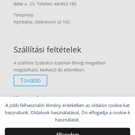
Béke u. 23. Telefon: 44/452-185
Telephely:
Nyírbátor, Debreceni út 102
Szállítási feltételek
A szállítás Szabolcs-Szatmár-Bereg megyében
megoldható, kedvező díj ellenében.
Tovább
Kapcsolat
A jobb felhasználói élmény érdekében az oldalon cookie-kat
30/372 3211
használunk. Oldalunk használatával, Ön elfogadja a cookie-k
használatát.
Email:
info@butortkeresek.hu
Elfogadom