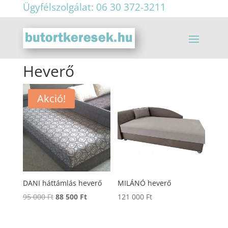
Ügyfélszolgálat: 06 30 372-3211
Heverő
Akció!
DANI háttámlás heverő
MILÁNÓ heverő
Original
Current
95 000
Ft
88 500
Ft
121 000
Ft
price
price
was:
is: