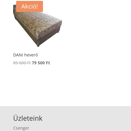
95
88
Akció!
000 Ft.
500 Ft.
DANI heverő
Original
Current
85 000
Ft
79 500
Ft
price
price
was:
is:
85
79
000 Ft.
500 Ft.
Üzleteink
Csenger