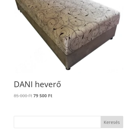
DANI heverő
Original
Current
85 000
Ft
79 500
Ft
price
price
was:
is:
85
79
Keresés
000 Ft.
500 Ft.