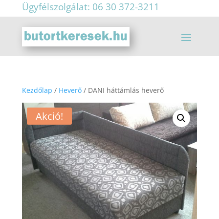
Ügyfélszolgálat: 06 30 372-3211
Kezdőlap
/
Heverő
/ DANI háttámlás heverő
Akció!