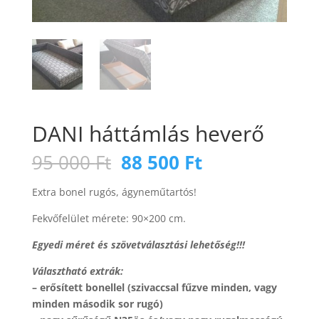
DANI háttámlás heverő
Original
Current
95 000
Ft
88 500
Ft
price
price
was:
is:
Extra bonel rugós, ágyneműtartós!
95
88
Fekvőfelület mérete: 90×200 cm.
000 Ft.
500 Ft.
Egyedi méret és szövetválasztási lehetőség!!!
Választható extrák:
– erősített bonellel (szivaccsal fűzve minden, vagy
minden második sor rugó)