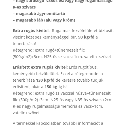
– nagy sűrűségű N35ös és/vagy nagy rugalmasságú
R-es szivacs
– magasabb ágyneműtartó
– magasabb láb (alu vagy króm)
Extra rugós kivitel:
Rugalmas fekvőfelületet biztosít,
viszint közepes keménységgel bír.
90 kg/fő
a
teherbírása!
Rétegrend: extra rugó+tűnemezelt filc
(500g/m2)+3cm. N25-ös szivacs+1cm. vatelin+szövet
Erősített extra rugós kivitel:
Erős rugótípus,
keményebb fekvőfelület. Ezzel a rétegrenddel a
teherbírása
130 kg/fő
de kérésre tovább tudjuk
erősíteni, akár a
150 kg
-ig is!
Rétegrend: extra rugó szivaccsal húzva+tűnemezelt
filc (500g/m2)+3cm. N25-ös vagy N35-ös szivacs+2cm.
R-es nagy rugalmasságú(memória)szivacs+1cm.
vatelin+szövet
A termékkel kapcsolatban további információt a