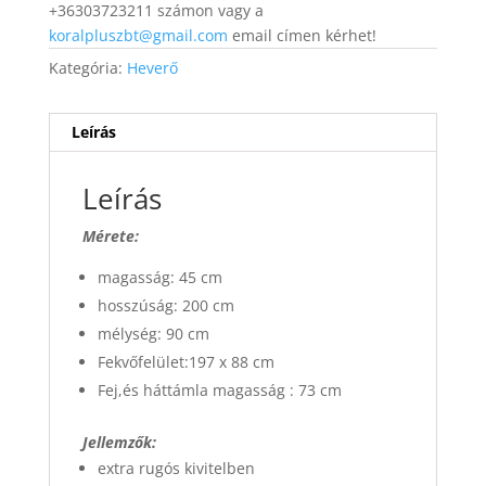
+36303723211 számon vagy a
koralpluszbt@gmail.com
email címen kérhet!
Kategória:
Heverő
Leírás
Leírás
Mérete:
magasság: 45 cm
hosszúság: 200 cm
mélység: 90 cm
Fekvőfelület:197 x 88 cm
Fej,és háttámla magasság : 73 cm
Jellemzők:
extra rugós kivitelben