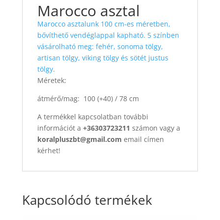
Marocco asztal
Marocco asztalunk 100 cm-es méretben,
bővíthető vendéglappal kapható. 5 színben
vásárolható meg: fehér, sonoma tölgy,
artisan tölgy, viking tölgy és sötét justus
tölgy.
Méretek:
átmérő/mag: 100 (+40) / 78 cm
A termékkel kapcsolatban további
információt a
+36303723211
számon vagy a
koralpluszbt@gmail.com
email címen
kérhet!
Kapcsolódó termékek