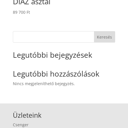
DIAZ asztal
89 700
Ft
Keresés
Legutóbbi bejegyzések
Legutóbbi hozzászólások
Nincs megjeleníthető bejegyzés.
Üzleteink
Csenger