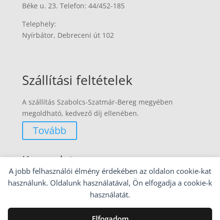
Béke u. 23. Telefon: 44/452-185
Telephely:
Nyírbátor, Debreceni út 102
Szállítási feltételek
A szállítás Szabolcs-Szatmár-Bereg megyében
megoldható, kedvező díj ellenében.
Tovább
Kapcsolat
A jobb felhasználói élmény érdekében az oldalon cookie-kat
30/372 3211
használunk. Oldalunk használatával, Ön elfogadja a cookie-k
használatát.
Email:
info@butortkeresek.hu
Elfogadom