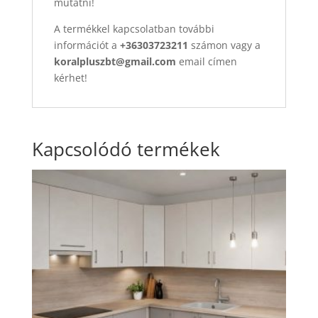
mutatni!
A termékkel kapcsolatban további
információt a
+36303723211
számon vagy a
koralpluszbt@gmail.com
email címen
kérhet!
Kapcsolódó termékek