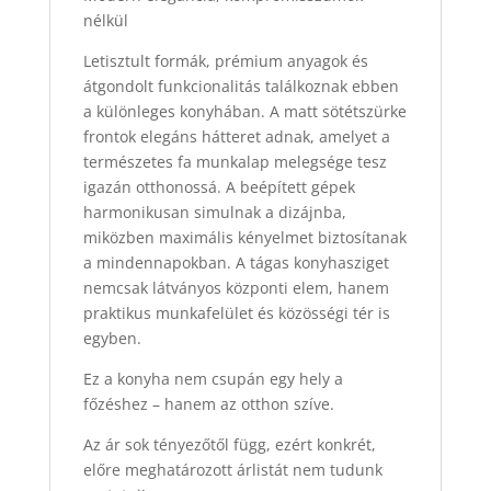
nélkül
Letisztult formák, prémium anyagok és
átgondolt funkcionalitás találkoznak ebben
a különleges konyhában. A matt sötétszürke
frontok elegáns hátteret adnak, amelyet a
természetes fa munkalap melegsége tesz
igazán otthonossá. A beépített gépek
harmonikusan simulnak a dizájnba,
miközben maximális kényelmet biztosítanak
a mindennapokban. A tágas konyhasziget
nemcsak látványos központi elem, hanem
praktikus munkafelület és közösségi tér is
egyben.
Ez a konyha nem csupán egy hely a
főzéshez – hanem az otthon szíve.
Az ár sok tényezőtől függ, ezért konkrét,
előre meghatározott árlistát nem tudunk