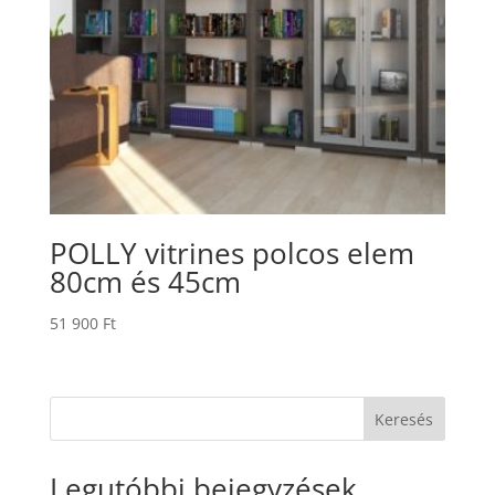
POLLY vitrines polcos elem
80cm és 45cm
51 900
Ft
Keresés
Legutóbbi bejegyzések