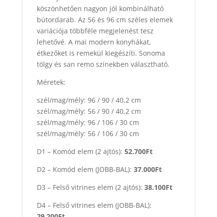
köszönhetően nagyon jól kombinálható
bútordarab. Az 56 és 96 cm széles elemek
variációja többféle megjelenést tesz
lehetővé. A mai modern konyhákat,
étkezőket is remekül kiegészíti. Sonoma
tölgy és san remo színekben választható.
Méretek:
szél/mag/mély: 96 / 90 / 40,2 cm
szél/mag/mély: 56 / 90 / 40,2 cm
szél/mag/mély: 96 / 106 / 30 cm
szél/mag/mély: 56 / 106 / 30 cm
D1 – Komód elem (2 ajtós):
52.700Ft
D2 – Komód elem (JOBB-BAL):
37.000Ft
D3 – Felső vitrines elem (2 ajtós):
38.100Ft
D4 – Felső vitrines elem (JOBB-BAL):
29.200Ft